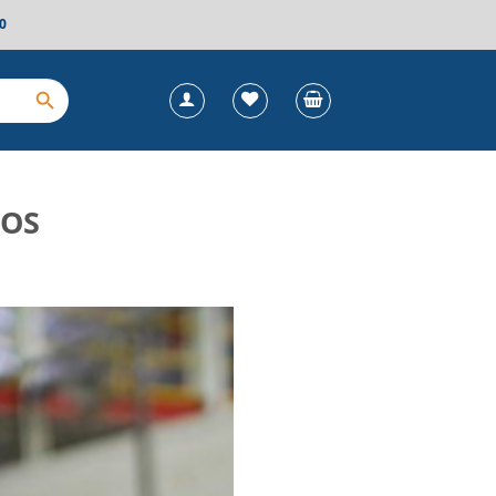
0
COS