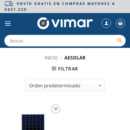
Saltar
ENVÍO GRATIS EN COMPRAS MAYORES A
U$S1.220
al
contenido
INICIO
/
AESOLAR
FILTRAR
Añadir
a la
lista de
deseos