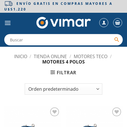
Saltar
ENVÍO GRATIS EN COMPRAS MAYORES A
U$S1.220
al
contenido
INICIO
/
TIENDA ONLINE
/
MOTORES TECO
/
MOTORES 4 POLOS
FILTRAR
Añadir
Añadir
a la
a la