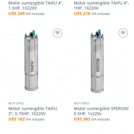
Motor sumergible TAIFU 4″,
Motor sumergible TAIFU 4″,
1.5HP, 1X220V
1HP, 1X220V
U$S
249
U$S
218
IVA incluido
IVA incluido
Añadir
Añadir
a la
a la
lista de
lista de
deseos
deseos
MOTORES
MOTORES
Motor sumergible TAIFU,
Motor sumergible SPERONI
3″, 0.75HP, 1X220V
0.5HP, 1x220v
U$S
182
U$S
303
IVA incluido
IVA incluido