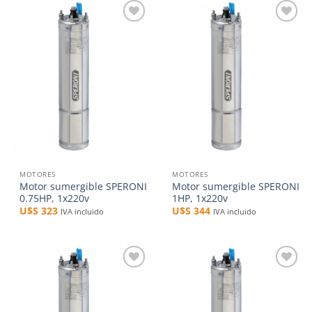
Añadir
Añadir
a la
a la
lista de
lista de
deseos
deseos
MOTORES
MOTORES
Motor sumergible SPERONI
Motor sumergible SPERONI
0.75HP, 1x220v
1HP, 1x220v
U$S
323
U$S
344
IVA incluido
IVA incluido
Añadir
Añadir
a la
a la
lista de
lista de
deseos
deseos