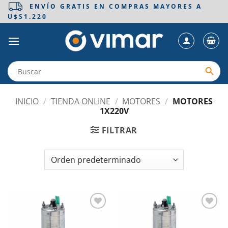
Saltar
ENVÍO GRATIS EN COMPRAS MAYORES A
U$S1.220
al
contenido
INICIO
/
TIENDA ONLINE
/
MOTORES
/
MOTORES
1X220V
FILTRAR
Añadir
Añadir
a la
a la