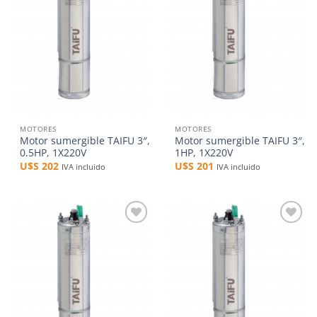
lista de
lista de
deseos
deseos
MOTORES
MOTORES
Motor sumergible TAIFU 3″,
Motor sumergible TAIFU 3″,
0.5HP, 1X220V
1HP, 1X220V
U$S
202
U$S
201
IVA incluido
IVA incluido
Añadir
Añadir
a la
a la
lista de
lista de
deseos
deseos