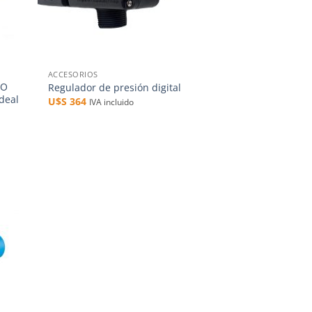
+
ACCESORIOS
BO
Regulador de presión digital
deal
U$S
364
IVA incluido
dir
la
a de
eos