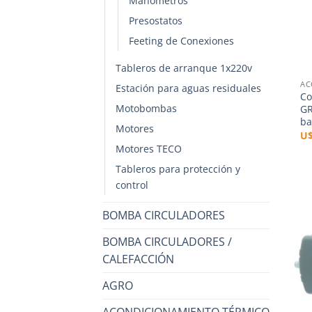
Manómetros
Presostatos
Feeting de Conexiones
+
Tableros de arranque 1x220v
AC
Estación para aguas residuales
Co
Motobombas
GR
ba
Motores
U
Motores TECO
Tableros para protección y
control
BOMBA CIRCULADORES
BOMBA CIRCULADORES /
CALEFACCIÓN
AGRO