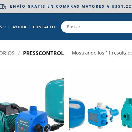
ENVÍO GRATIS EN COMPRAS MAYORES A U$S1.22
S
AYUDA
CONTACTO
ORIOS
/
PRESSCONTROL
Mostrando los 11 resultad
Añadir
Aña
a la
a 
lista de
list
deseos
des