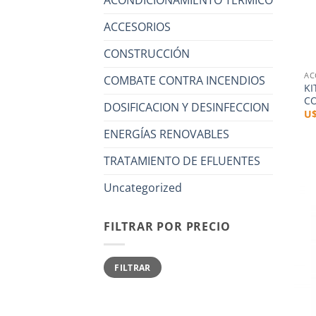
ACONDICIONAMIENTO TÉRMICO
ACCESORIOS
+
CONSTRUCCIÓN
AC
COMBATE CONTRA INCENDIOS
KI
CO
DOSIFICACION Y DESINFECCION
U
ENERGÍAS RENOVABLES
TRATAMIENTO DE EFLUENTES
Uncategorized
FILTRAR POR PRECIO
Precio
Precio
FILTRAR
mínimo
máximo