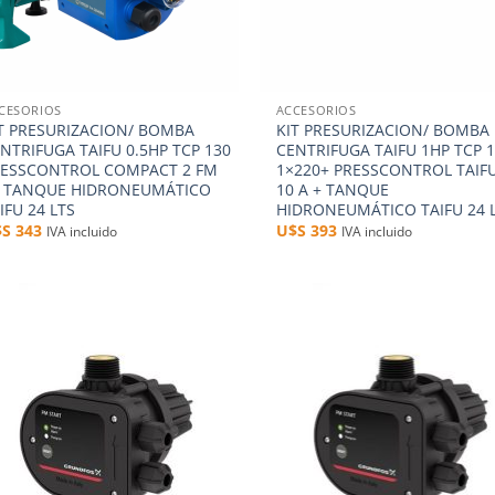
+
CESORIOS
ACCESORIOS
T PRESURIZACION/ BOMBA
KIT PRESURIZACION/ BOMBA
NTRIFUGA TAIFU 0.5HP TCP 130
CENTRIFUGA TAIFU 1HP TCP 
RESSCONTROL COMPACT 2 FM
1×220+ PRESSCONTROL TAIF
0 TANQUE HIDRONEUMÁTICO
10 A + TANQUE
IFU 24 LTS
HIDRONEUMÁTICO TAIFU 24 
$S
343
U$S
393
IVA incluido
IVA incluido
Añadir
Aña
a la
a 
lista de
list
deseos
des