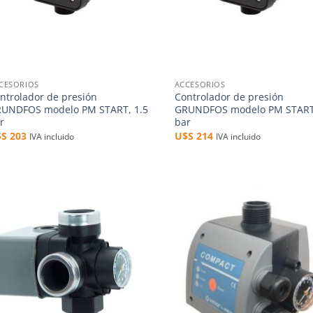
+
CESORIOS
ACCESORIOS
ntrolador de presión
Controlador de presión
UNDFOS modelo PM START, 1.5
GRUNDFOS modelo PM START,
r
bar
$S
203
U$S
214
IVA incluido
IVA incluido
Añadir
Aña
a la
a 
lista de
list
deseos
des