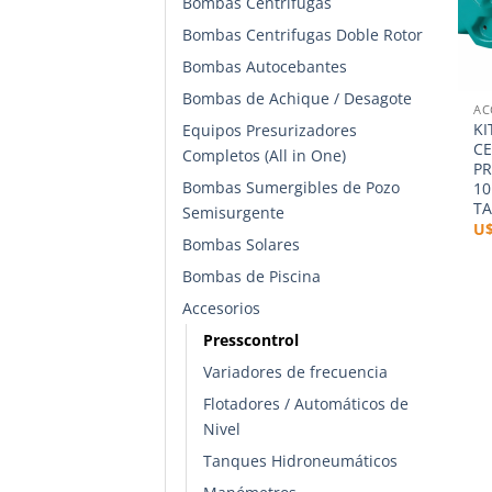
Bombas Centrifugas
Bombas Centrifugas Doble Rotor
Bombas Autocebantes
+
Bombas de Achique / Desagote
AC
KI
Equipos Presurizadores
CE
Completos (All in One)
P
Bombas Sumergibles de Pozo
1
TA
Semisurgente
U
Bombas Solares
Bombas de Piscina
Accesorios
Presscontrol
Variadores de frecuencia
Flotadores / Automáticos de
Nivel
Tanques Hidroneumáticos