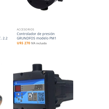
+
ACCESORIOS
Controlador de presión
 2.2
GRUNDFOS modelo PM1
U$S
270
IVA incluido
dir
Añadir
la
a la
a de
lista de
eos
deseos