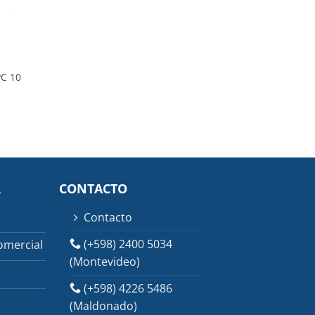
PC 10
L
CONTACTO
Contacto
(+598) 2400 5034
omercial
(Montevideo)
(+598) 4226 5486
(Maldonado)