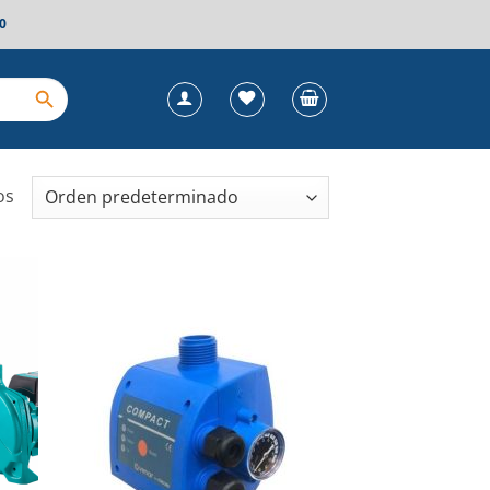
0
os
dir
Añadir
la
a la
a de
lista de
eos
deseos