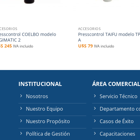
+
CESORIOS
ACCESORIOS
esscontrol COELBO modelo
Presscontrol TAIFU modelo T
GIMATIC 2
A
$S
245
U$S
79
IVA incluido
IVA incluido
INSTITUCIONAL
ÁREA COMERCIA
Nosotros
Servicio Técnico
Nuestro Equipo
Departamento c
Nuestro Propósito
Casos de Éxito
Política de Gestión
Capacitaciones