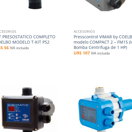
+
CESORIOS
ACCESORIOS
T PRESOSTATICO COMPLETO
Presscontrol VIMAR by COEL
ELBO MODELO T-KIT PS2
modelo COMPACT 2 – FM15 (I
Bomba Centrifuga de 1 HP)
$S
56
IVA incluido
U$S
107
IVA incluido
Añadir
Aña
a la
a 
lista de
list
deseos
des