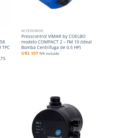
+
ACCESORIOS
Presscontrol VIMAR by COELBO
158
modelo COMPACT 2 – FM 10 (Ideal
U TPC
Bomba Centrifuga de 0.5 HP)
U$S
107
IVA incluido
LTS
dir
Añadir
la
a la
a de
lista de
eos
deseos