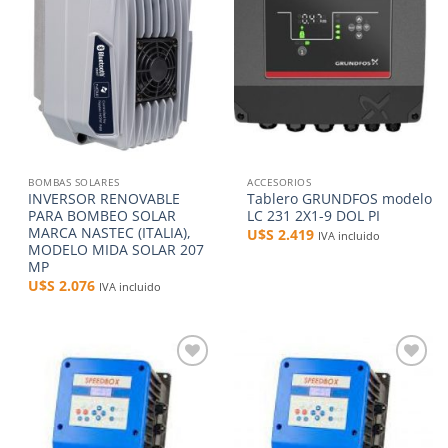
lista de
lista de
deseos
deseos
BOMBAS SOLARES
ACCESORIOS
INVERSOR RENOVABLE
Tablero GRUNDFOS modelo
PARA BOMBEO SOLAR
LC 231 2X1-9 DOL PI
MARCA NASTEC (ITALIA),
U$S
2.419
IVA incluido
MODELO MIDA SOLAR 207
MP
U$S
2.076
IVA incluido
Añadir
Añadir
a la
a la
lista de
lista de
deseos
deseos