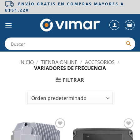
Saltar
ENVÍO GRATIS EN COMPRAS MAYORES A
U$S1.220
al
contenido
INICIO
/
TIENDA ONLINE
/
ACCESORIOS
/
VARIADORES DE FRECUENCIA
FILTRAR
Añadir
Añadir
a la
a la