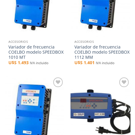
ACCESORIOS
ACCESORIOS
Variador de frecuencia
Variador de frecuencia
COELBO modelo SPEEDBOX
COELBO modelo SPEEDBOX
1010 MT
1112 MM
U$S
1.493
U$S
1.401
IVA incluido
IVA incluido
Añadir
Añadir
a la
a la
lista de
lista de
deseos
deseos