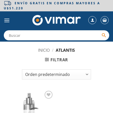
Saltar
ENVÍO GRATIS EN COMPRAS MAYORES A
U$S1.220
al
contenido
INICIO
/
ATLANTIS
FILTRAR
Añadir
a la
lista de
deseos