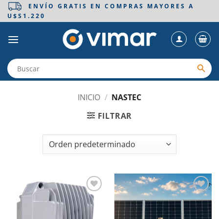
Saltar
ENVÍO GRATIS EN COMPRAS MAYORES A
U$S1.220
al
contenido
INICIO
/
NASTEC
FILTRAR
Añadir
Añadir
a la
a la
lista de
lista de
deseos
deseos