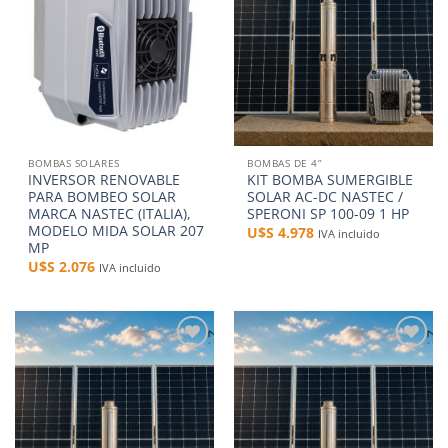
BOMBAS SOLARES
BOMBAS DE 4”
INVERSOR RENOVABLE
KIT BOMBA SUMERGIBLE
PARA BOMBEO SOLAR
SOLAR AC-DC NASTEC /
MARCA NASTEC (ITALIA),
SPERONI SP 100-09 1 HP
MODELO MIDA SOLAR 207
U$S
4.978
IVA incluido
MP
U$S
2.076
IVA incluido
Añadir
Añadir
a la
a la
lista de
lista de
deseos
deseos