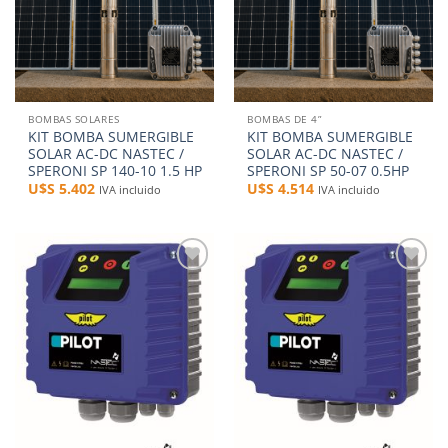
BOMBAS SOLARES
BOMBAS DE 4”
KIT BOMBA SUMERGIBLE
KIT BOMBA SUMERGIBLE
SOLAR AC-DC NASTEC /
SOLAR AC-DC NASTEC /
SPERONI SP 140-10 1.5 HP
SPERONI SP 50-07 0.5HP
U$S
5.402
U$S
4.514
IVA incluido
IVA incluido
Añadir
Añadir
a la
a la
lista de
lista de
deseos
deseos