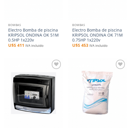
BOMBAS
BOMBAS
Electro Bomba de piscina
Electro Bomba de piscina
KRIPSOL ONDINA OK 51M
KRIPSOL ONDINA OK 71M
0.5HP 1x220v
0.75HP 1x220v
U$S
411
U$S
453
IVA incluido
IVA incluido
Añadir
Añadir
a la
a la
lista de
lista de
deseos
deseos