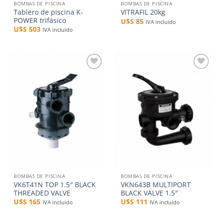
BOMBAS DE PISCINA
BOMBAS DE PISCINA
Tablero de piscina K-
VITRAFIL 20kg
POWER trifásico
U$S
85
IVA incluido
U$S
503
IVA incluido
Añadir
Añadir
a la
a la
lista de
lista de
deseos
deseos
BOMBAS DE PISCINA
BOMBAS DE PISCINA
VK6T41N TOP 1.5″ BLACK
VKN643B MULTIPORT
THREADED VALVE
BLACK VALVE 1.5″
U$S
165
U$S
111
IVA incluido
IVA incluido