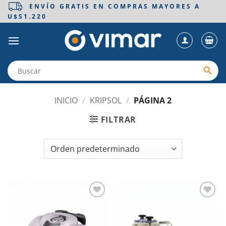
Saltar
ENVÍO GRATIS EN COMPRAS MAYORES A
U$S1.220
al
contenido
INICIO
/
KRIPSOL
/
PÁGINA 2
FILTRAR
Añadir
Añadir
a la
a la
lista de
lista de
deseos
deseos