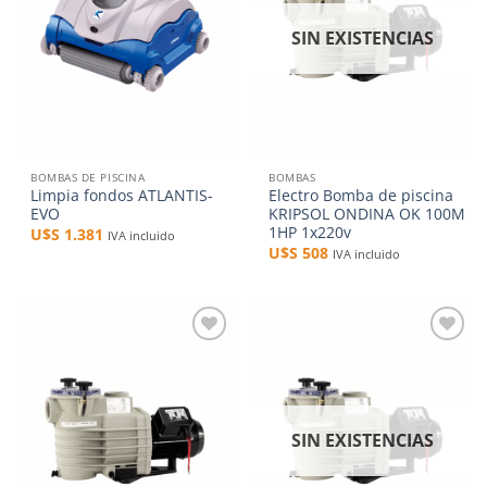
SIN EXISTENCIAS
BOMBAS DE PISCINA
BOMBAS
Limpia fondos ATLANTIS-
Electro Bomba de piscina
EVO
KRIPSOL ONDINA OK 100M
1HP 1x220v
U$S
1.381
IVA incluido
U$S
508
IVA incluido
Añadir
Añadir
a la
a la
lista de
lista de
deseos
deseos
SIN EXISTENCIAS