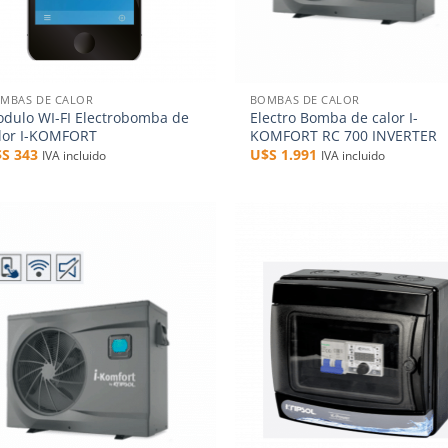
+
MBAS DE CALOR
BOMBAS DE CALOR
dulo WI-FI Electrobomba de
Electro Bomba de calor I-
lor I-KOMFORT
KOMFORT RC 700 INVERTER
$S
343
U$S
1.991
IVA incluido
IVA incluido
Añadir
Aña
a la
a 
lista de
list
deseos
des