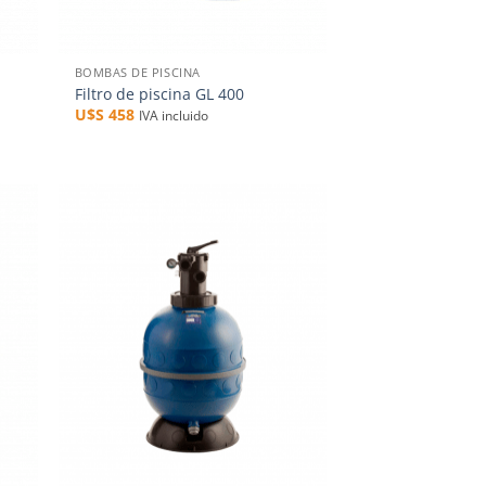
+
BOMBAS DE PISCINA
Filtro de piscina GL 400
U$S
458
IVA incluido
dir
Añadir
la
a la
a de
lista de
eos
deseos
+