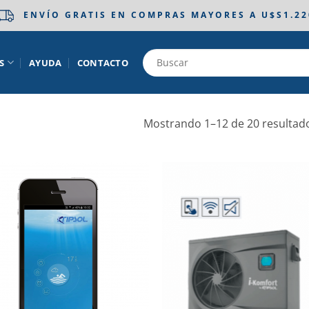
ENVÍO GRATIS EN COMPRAS MAYORES A U$S1.22
S
AYUDA
CONTACTO
Mostrando 1–12 de 20 resultad
Añadir
Aña
a la
a 
lista de
list
deseos
des