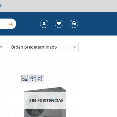
0
os
dir
Añadir
la
a la
a de
lista de
eos
deseos
SIN EXISTENCIAS