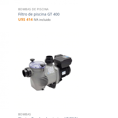
BOMBAS DE PISCINA
Filtro de piscina GT 400
U$S
414
IVA incluido
dir
Añadir
la
a la
a de
lista de
eos
deseos
+
BOMBAS