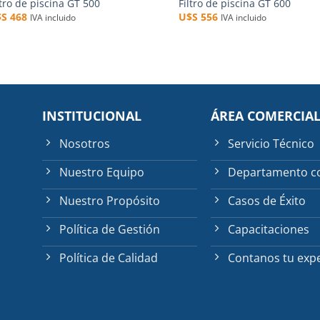
ltro de piscina GT 500
Filtro de piscina GT 600
$S
468
U$S
556
IVA incluido
IVA incluido
INSTITUCIONAL
ÁREA COMERCIA
Nosotros
Servicio Técnico
Nuestro Equipo
Departamento c
Nuestro Propósito
Casos de Éxito
Política de Gestión
Capacitaciones
Política de Calidad
Contanos tu expe