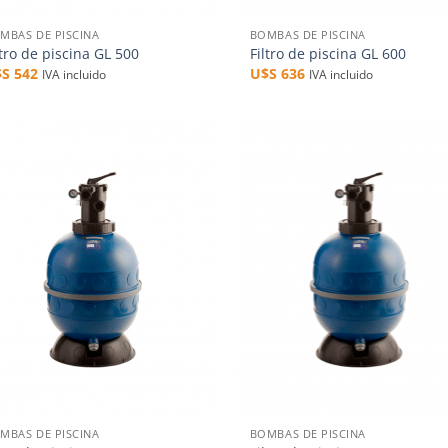
MBAS DE PISCINA
BOMBAS DE PISCINA
ltro de piscina GL 500
Filtro de piscina GL 600
$S
542
U$S
636
IVA incluido
IVA incluido
Añadir
Aña
a la
a 
lista de
list
deseos
des
+
MBAS DE PISCINA
BOMBAS DE PISCINA