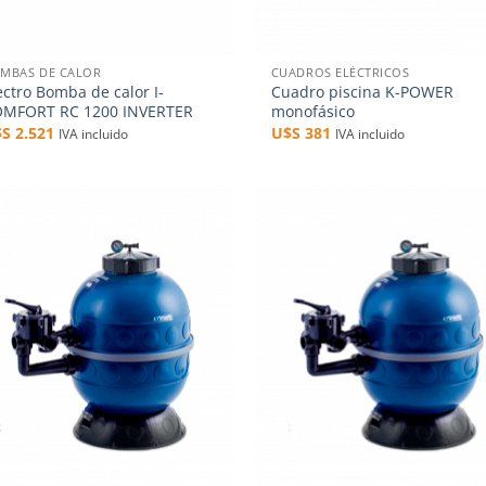
+
MBAS DE CALOR
CUADROS ELÉCTRICOS
ectro Bomba de calor I-
Cuadro piscina K-POWER
MFORT RC 1200 INVERTER
monofásico
$S
2.521
U$S
381
IVA incluido
IVA incluido
Añadir
Aña
a la
a 
lista de
list
deseos
des
+