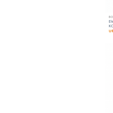
+
BO
El
KO
U
+