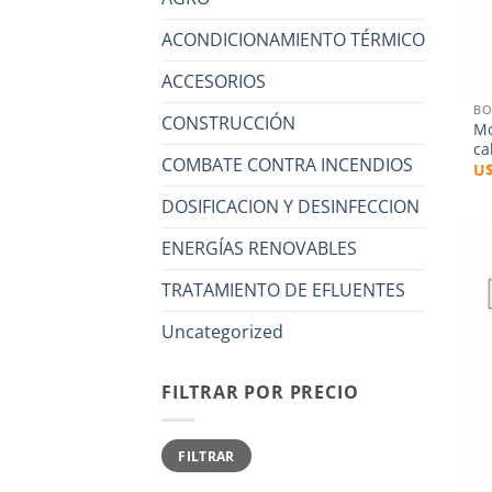
ACONDICIONAMIENTO TÉRMICO
+
ACCESORIOS
BO
CONSTRUCCIÓN
Mo
ca
COMBATE CONTRA INCENDIOS
U
DOSIFICACION Y DESINFECCION
ENERGÍAS RENOVABLES
TRATAMIENTO DE EFLUENTES
Uncategorized
FILTRAR POR PRECIO
Precio
Precio
FILTRAR
mínimo
máximo