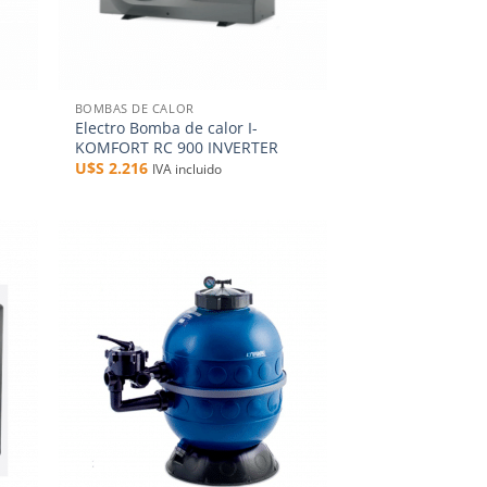
+
BOMBAS DE CALOR
Electro Bomba de calor I-
KOMFORT RC 900 INVERTER
U$S
2.216
IVA incluido
dir
Añadir
la
a la
a de
lista de
eos
deseos