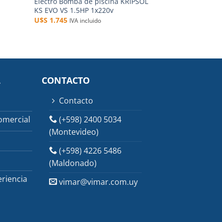
Electro Bomba de piscina KRIPSOL
KS EVO VS 1.5HP 1x220v
U$S
1.745
IVA incluido
L
CONTACTO
Contacto
(+598) 2400 5034
omercial
(Montevideo)
(+598) 4226 5486
(Maldonado)
riencia
vimar@vimar.com.uy