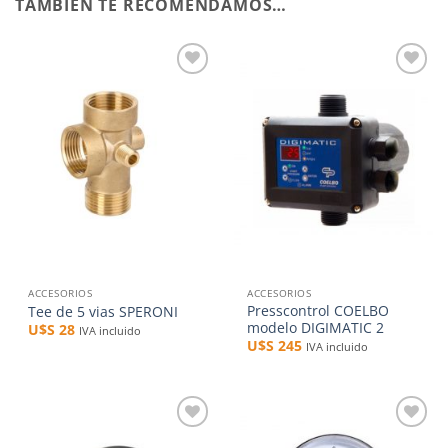
TAMBIÉN TE RECOMENDAMOS…
Añadir
Añadir
a la
a la
lista de
lista de
deseos
deseos
ACCESORIOS
ACCESORIOS
Presscontrol COELBO
Tee de 5 vias SPERONI
modelo DIGIMATIC 2
U$S
28
IVA incluido
U$S
245
IVA incluido
Añadir
Añadir