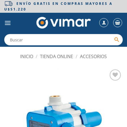
Saltar
ENVÍO GRATIS EN COMPRAS MAYORES A
U$S1.220
al
contenido
INICIO
/
TIENDA ONLINE
/
ACCESORIOS
Añadir
a la
lista
de
deseos