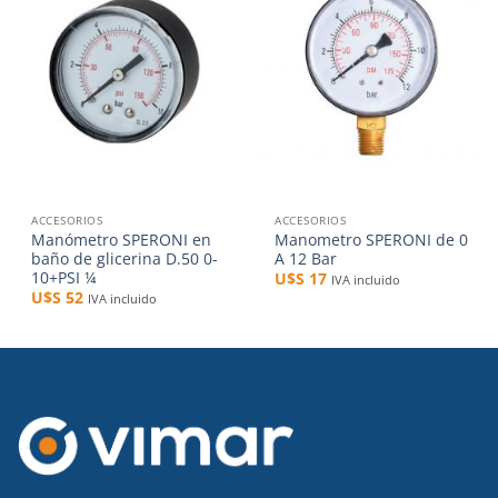
a la
a la
lista de
lista de
deseos
deseos
ACCESORIOS
ACCESORIOS
Manómetro SPERONI en
Manometro SPERONI de 0
baño de glicerina D.50 0-
A 12 Bar
10+PSI ¼
U$S
17
IVA incluido
U$S
52
IVA incluido