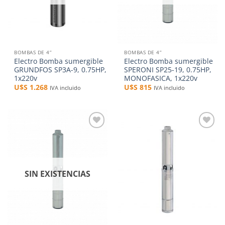
BOMBAS DE 4”
BOMBAS DE 4”
Electro Bomba sumergible
Electro Bomba sumergible
GRUNDFOS SP3A-9, 0.75HP,
SPERONI SP25-19, 0.75HP,
1x220v
MONOFASICA, 1x220v
U$S
1.268
U$S
815
IVA incluido
IVA incluido
Añadir
Añadir
a la
a la
lista de
lista de
deseos
deseos
SIN EXISTENCIAS