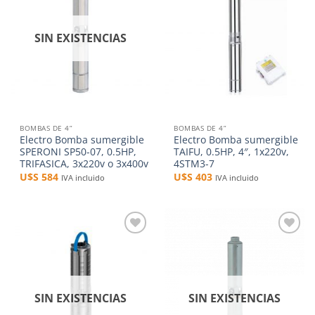
lista de
lista de
deseos
deseos
SIN EXISTENCIAS
BOMBAS DE 4”
BOMBAS DE 4”
Electro Bomba sumergible
Electro Bomba sumergible
SPERONI SP50-07, 0.5HP,
TAIFU, 0.5HP, 4″, 1x220v,
TRIFASICA, 3x220v o 3x400v
4STM3-7
U$S
584
U$S
403
IVA incluido
IVA incluido
Añadir
Añadir
a la
a la
lista de
lista de
deseos
deseos
SIN EXISTENCIAS
SIN EXISTENCIAS