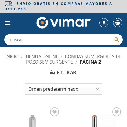
Saltar
ENVÍO GRATIS EN COMPRAS MAYORES A
U$S1.220
al
contenido
INICIO
/
TIENDA ONLINE
/
BOMBAS SUMERGIBLES DE
POZO SEMISURGENTE
/
PÁGINA 2
FILTRAR
Añadir
Añadir
a la
a la