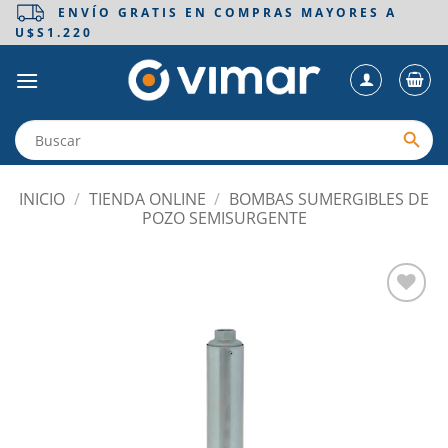
Saltar
ENVÍO GRATIS EN COMPRAS MAYORES A
U$S1.220
al
contenido
INICIO
/
TIENDA ONLINE
/
BOMBAS SUMERGIBLES DE
POZO SEMISURGENTE
Añadir
a la
lista
de
deseos