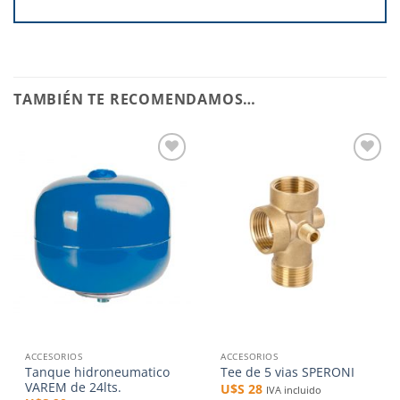
TAMBIÉN TE RECOMENDAMOS…
Añadir
Añadir
a la
a la
lista de
lista de
deseos
deseos
ACCESORIOS
ACCESORIOS
Tanque hidroneumatico
Tee de 5 vias SPERONI
VAREM de 24lts.
U$S
28
IVA incluido