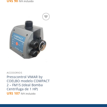
U$S
90
IVA incluido
Añadir
a la
lista de
deseos
ACCESORIOS
Presscontrol VIMAR by
COELBO modelo COMPACT
2 – FM15 (Ideal Bomba
Centrifuga de 1 HP)
U$S
107
IVA incluido