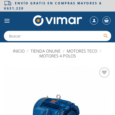
Saltar
ENVÍO GRATIS EN COMPRAS MAYORES A
U$S1.220
al
contenido
INICIO
/
TIENDA ONLINE
/
MOTORES TECO
/
MOTORES 4 POLOS
Añadir
a la
lista
de
deseos