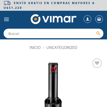
Saltar
ENVÍO GRATIS EN COMPRAS MAYORES A
U$S1.220
al
contenido
INICIO
/
UNCATEGORIZED
Añadir
a la
lista
de
deseos