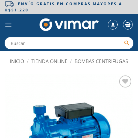
Saltar
ENVÍO GRATIS EN COMPRAS MAYORES A
U$S1.220
al
contenido
INICIO
/
TIENDA ONLINE
/
BOMBAS CENTRIFUGAS
Añadir
a la
lista
de
deseos