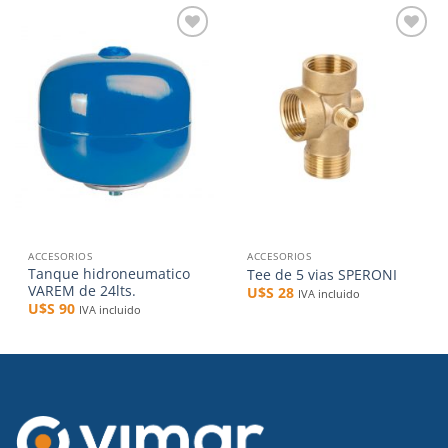
Añadir
Añadir
a la
a la
lista de
lista de
deseos
deseos
ACCESORIOS
ACCESORIOS
Tanque hidroneumatico
Tee de 5 vias SPERONI
VAREM de 24lts.
U$S
28
IVA incluido
U$S
90
IVA incluido