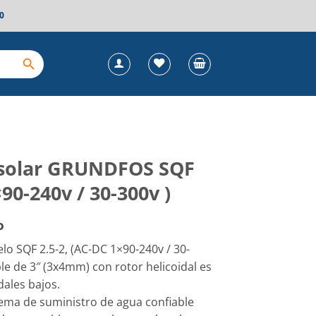
0
 solar GRUNDFOS SQF
×90-240v / 30-300v )
o
SQF 2.5-2, (AC-DC 1×90-240v / 30-
le de 3″ (3x4mm) con rotor helicoidal es
dales bajos.
tema de suministro de agua confiable