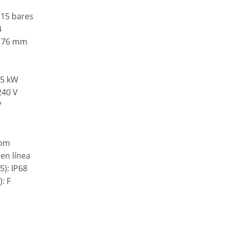
 15 bares
4
: 76 mm
35 kW
240 V
V
rpm
en línea
5): IP68
: F