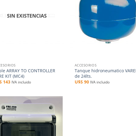
SIN EXISTENCIAS
+
CESORIOS
ACCESORIOS
ble ARRAY TO CONTROLLER
Tanque hidroneumatico VAR
RE KIT (MC4)
de 24lts.
$S
143
U$S
90
IVA incluido
IVA incluido
Añadir
a la
lista de
deseos