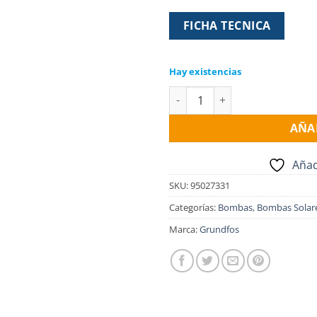
FICHA TECNICA
Hay existencias
Electro Bomba solar GRUNDFOS 
AÑA
Añad
SKU:
95027331
Categorías:
Bombas
,
Bombas Solar
Marca:
Grundfos