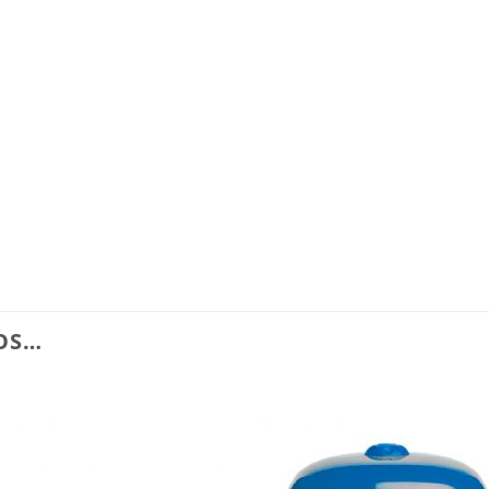
OS…
Añadir
Aña
a la
a l
lista de
lista
deseos
des