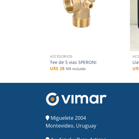
+
+
ACCESORIOS
AC
Tee de 5 vias SPERONI
Lla
U$S
28
U
IVA incluido
Miguelete 2004
Montevideo, Uruguay