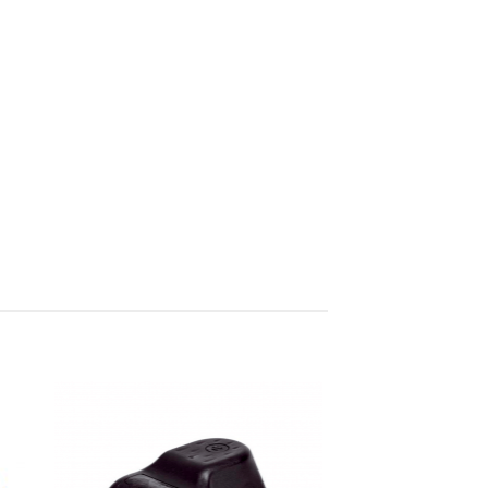
dir
Añadir
a
a la
 de
lista de
eos
deseos