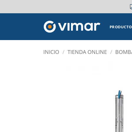
Saltar
al
contenido
PRODUCTO
INICIO
/
TIENDA ONLINE
/
BOMBA