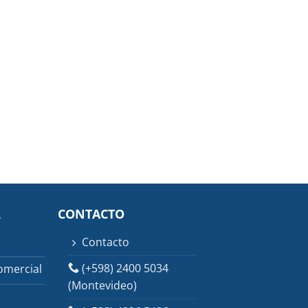
L
CONTACTO
Contacto
(+598) 2400 5034
omercial
(Montevideo)