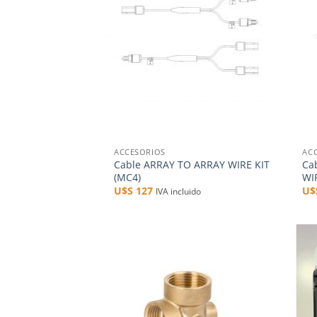
+
+
ACCESORIOS
AC
Cable ARRAY TO ARRAY WIRE KIT
Ca
(MC4)
WI
U$S
127
U
IVA incluido
Añadir
a la
lista de
deseos