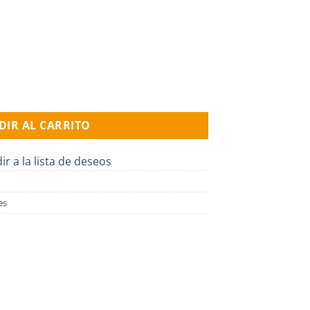
SQF 2.5-2, ( AC-DC 1x90-240v / 30-300v ) cantidad
DIR AL CARRITO
ir a la lista de deseos
es