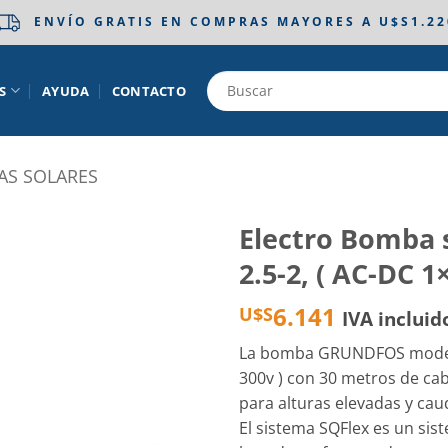
ENVÍO GRATIS EN COMPRAS MAYORES A U$S1.22
S
AYUDA
CONTACTO
S SOLARES
Electro Bomba
2.5-2, ( AC-DC 1
Añadir
a la
6.141
U$S
IVA incluid
lista
de
deseos
La bomba GRUNDFOS modelo 
300v ) con 30 metros de cab
para alturas elevadas y cau
El sistema SQFlex es un sis