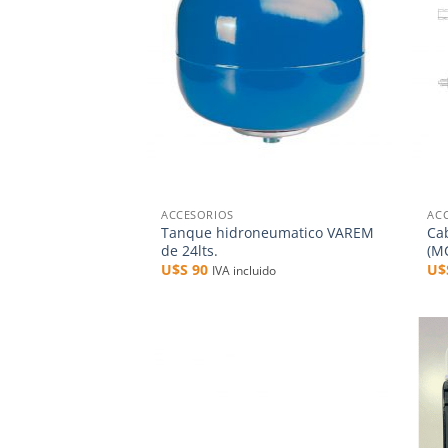
+
+
ACCESORIOS
AC
Tanque hidroneumatico VAREM
Ca
de 24lts.
(M
U$S
90
U
IVA incluido
Añadir
a la
lista de
deseos