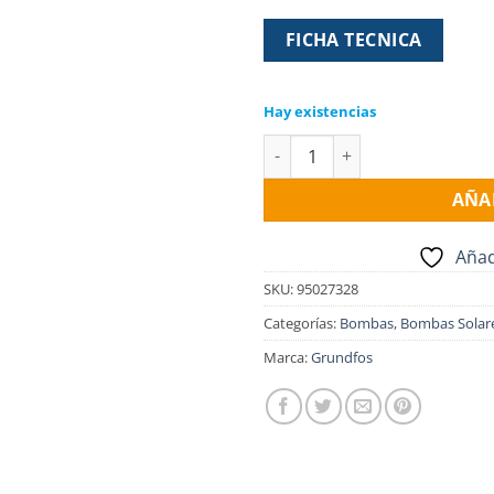
FICHA TECNICA
Hay existencias
Electro Bomba solar GRUNDFOS 
AÑA
Añad
SKU:
95027328
Categorías:
Bombas
,
Bombas Solar
Marca:
Grundfos