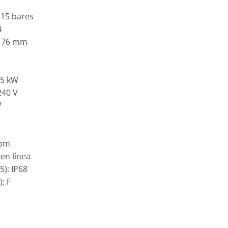
 15 bares
4
: 76 mm
35 kW
240 V
V
rpm
en línea
5): IP68
: F