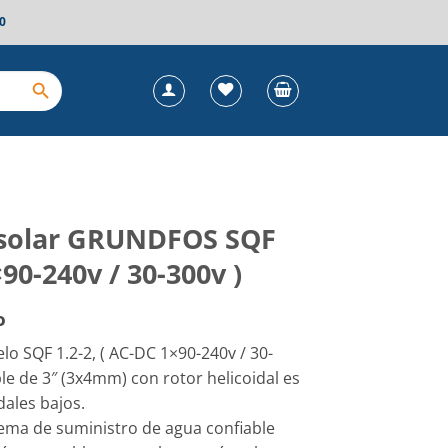
0
 solar GRUNDFOS SQF
×90-240v / 30-300v )
o
SQF 1.2-2, ( AC-DC 1×90-240v / 30-
le de 3″ (3x4mm) con rotor helicoidal es
dales bajos.
tema de suministro de agua confiable