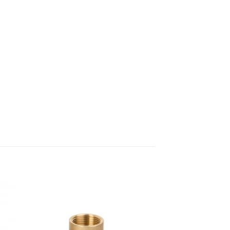
dir
Añadir
a
a la
 de
lista de
eos
deseos