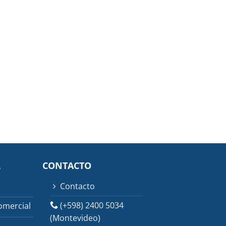
L
CONTACTO
Contacto
(+598) 2400 5034
omercial
(Montevideo)