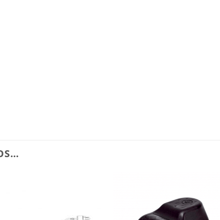
OS…
Añadir
Aña
a la
a l
lista de
lista
deseos
des