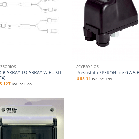
+
CESORIOS
ACCESORIOS
ble ARRAY TO ARRAY WIRE KIT
Presostato SPERONI de 0 A 5 
C4)
U$S
31
IVA incluido
$S
127
IVA incluido
Añadir
a la
lista de
deseos