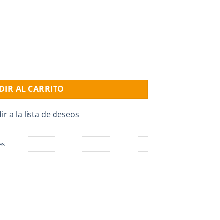
SQF 1.2-2, ( AC-DC 1x90-240v / 30-300v ) cantidad
DIR AL CARRITO
ir a la lista de deseos
es