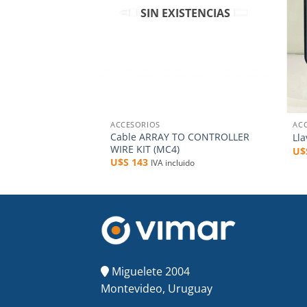
SIN EXISTENCIAS
+
+
ACCESORIOS
AC
Cable ARRAY TO CONTROLLER
Lla
WIRE KIT (MC4)
U
U$S
143
IVA incluido
Miguelete 2004
Montevideo, Uruguay