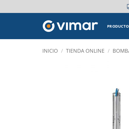
Saltar
al
contenido
PRODUCTO
INICIO
/
TIENDA ONLINE
/
BOMBA