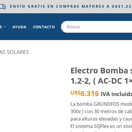
ENVÍO GRATIS EN COMPRAS MAYORES A U$S1.22
S
AYUDA
CONTACTO
S SOLARES
Electro Bomba
1.2-2, ( AC-DC 1
Añadir
a la
6.316
U$S
IVA incluid
lista
de
deseos
La bomba GRUNDFOS modelo 
300v ) con 30 metros de cab
para alturas elevadas y cau
El sistema SQFlex es un sis