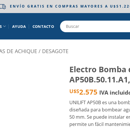
ENVÍO GRATIS EN COMPRAS MAYORES A U$S1.22
S
AYUDA
CONTACTO
S DE ACHIQUE / DESAGOTE
Electro Bomba
AP50B.50.11.A1
Añadir
a la
2.575
U$S
IVA incluid
lista
de
deseos
UNILIFT AP50B es una bomb
diseñada para bombear agua
50 mm. Se puede instalar e
permite un fácil mantenimie