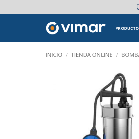
Saltar
al
contenido
PRODUCTO
INICIO
/
TIENDA ONLINE
/
BOMBA