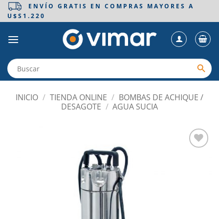
Saltar
ENVÍO GRATIS EN COMPRAS MAYORES A
U$S1.220
al
contenido
INICIO
/
TIENDA ONLINE
/
BOMBAS DE ACHIQUE /
DESAGOTE
/
AGUA SUCIA
Añadir
a la
lista
de
deseos