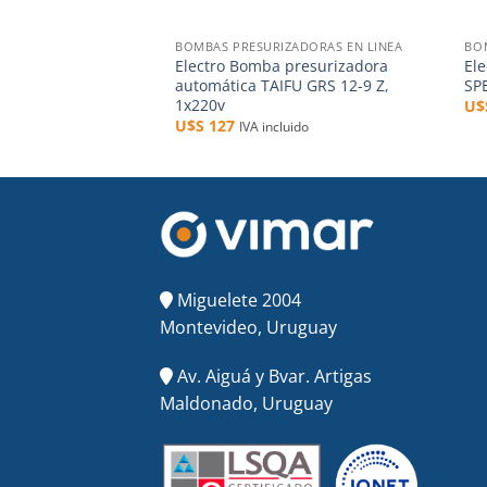
+
+
BOMBAS PRESURIZADORAS EN LINEA
BO
Electro Bomba presurizadora
El
automática TAIFU GRS 12-9 Z,
SP
1x220v
U
U$S
127
IVA incluido
Miguelete 2004
Montevideo, Uruguay
Av. Aiguá y Bvar. Artigas
Maldonado, Uruguay