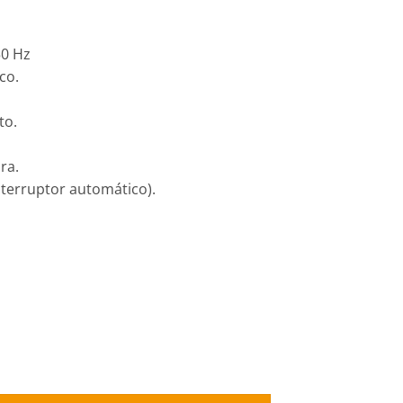
50 Hz
co.
to.
ra.
nterruptor automático).
automática GRUNDFOS UPA 15-90, 1x220v Sin covertor (fabricado