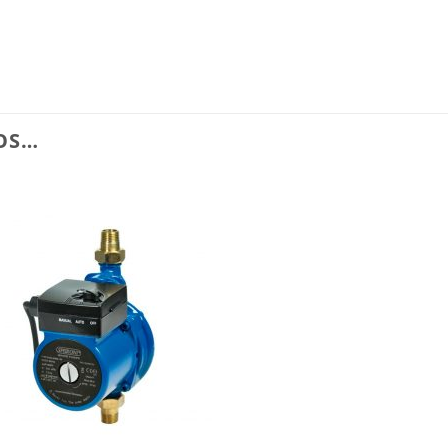
OS…
Añadir
a la
lista de
deseos