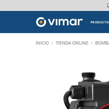
Saltar
al
contenido
PRODUCTO
INICIO
/
TIENDA ONLINE
/
BOMBA