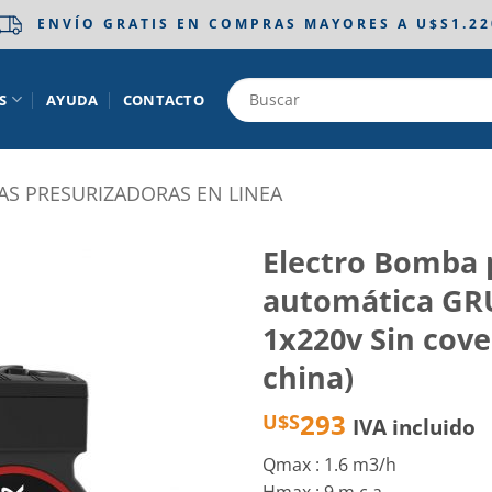
ENVÍO GRATIS EN COMPRAS MAYORES A U$S1.22
S
AYUDA
CONTACTO
S PRESURIZADORAS EN LINEA
Electro Bomba 
automática GR
Añadir
a la
1x220v Sin cove
lista
de
china)
deseos
293
U$S
IVA incluido
Qmax : 1.6 m3/h
Hmax : 9 m.c.a.