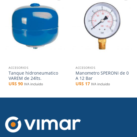
Añadir
Añadir
a la
a la
lista de
lista de
deseos
deseos
ACCESORIOS
ACCESORIOS
Tanque hidroneumatico
Manometro SPERONI de 0
VAREM de 24lts.
A 12 Bar
U$S
90
U$S
17
IVA incluido
IVA incluido