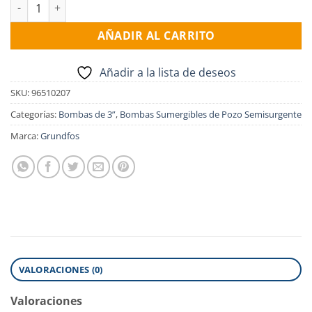
Electro bomba sumergible GRUNDFOS SQ3-65, 1.5HP,1x220v c
AÑADIR AL CARRITO
Añadir a la lista de deseos
SKU:
96510207
Categorías:
Bombas de 3”
,
Bombas Sumergibles de Pozo Semisurgente
Marca:
Grundfos
VALORACIONES (0)
Valoraciones