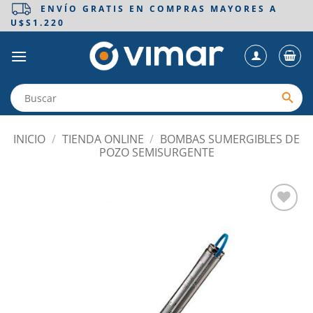
Saltar
ENVÍO GRATIS EN COMPRAS MAYORES A
U$S1.220
al
contenido
INICIO
/
TIENDA ONLINE
/
BOMBAS SUMERGIBLES DE
POZO SEMISURGENTE
Añadir
a la
lista
de
deseos