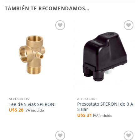
TAMBIÉN TE RECOMENDAMOS…
Añadir
Añadir
a la
a la
lista de
lista de
deseos
deseos
ACCESORIOS
ACCESORIOS
Presostato SPERONI de 0 A
Tee de 5 vias SPERONI
5 Bar
U$S
28
IVA incluido
U$S
31
IVA incluido