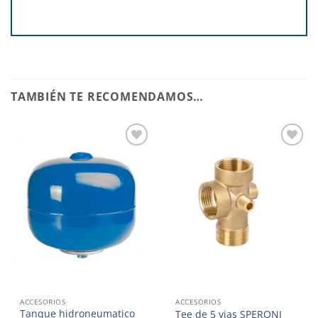
TAMBIÉN TE RECOMENDAMOS…
Añadir
Añadir
a la
a la
lista de
lista de
deseos
deseos
ACCESORIOS
ACCESORIOS
Tanque hidroneumatico
Tee de 5 vias SPERONI