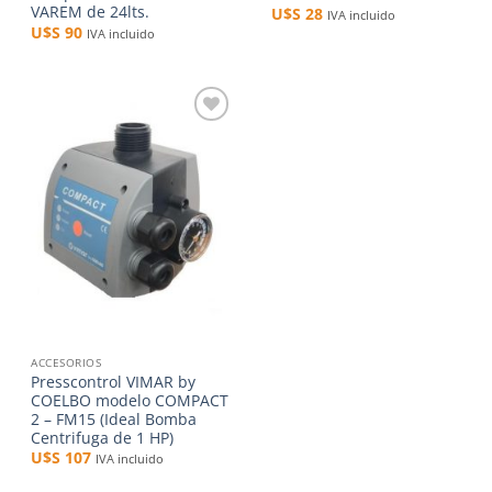
VAREM de 24lts.
U$S
28
IVA incluido
U$S
90
IVA incluido
Añadir
a la
lista de
deseos
ACCESORIOS
Presscontrol VIMAR by
COELBO modelo COMPACT
2 – FM15 (Ideal Bomba
Centrifuga de 1 HP)
U$S
107
IVA incluido