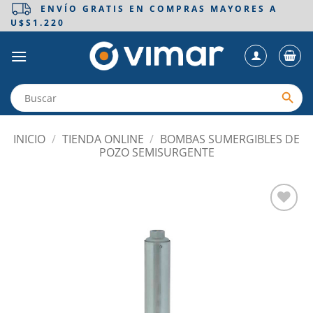
Saltar
ENVÍO GRATIS EN COMPRAS MAYORES A
U$S1.220
al
contenido
INICIO
/
TIENDA ONLINE
/
BOMBAS SUMERGIBLES DE
POZO SEMISURGENTE
Añadir
a la
lista
de
deseos