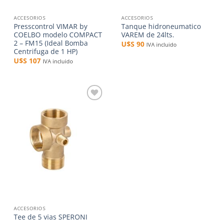
ACCESORIOS
ACCESORIOS
Presscontrol VIMAR by
Tanque hidroneumatico
COELBO modelo COMPACT
VAREM de 24lts.
2 – FM15 (Ideal Bomba
U$S
90
IVA incluido
Centrifuga de 1 HP)
U$S
107
IVA incluido
Añadir
a la
lista de
deseos
ACCESORIOS
Tee de 5 vias SPERONI