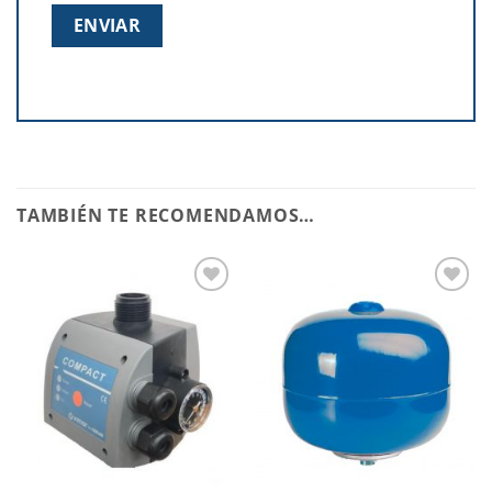
TAMBIÉN TE RECOMENDAMOS…
Añadir
Añadir
a la
a la
lista de
lista de
deseos
deseos