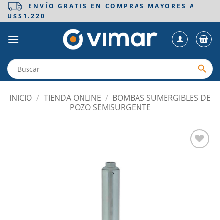
Saltar
ENVÍO GRATIS EN COMPRAS MAYORES A
U$S1.220
al
contenido
INICIO
/
TIENDA ONLINE
/
BOMBAS SUMERGIBLES DE
POZO SEMISURGENTE
Añadir
a la
lista
de
deseos