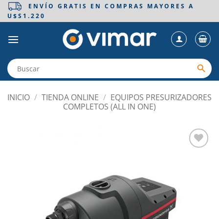
Saltar
ENVÍO GRATIS EN COMPRAS MAYORES A
U$S1.220
al
contenido
INICIO
/
TIENDA ONLINE
/
EQUIPOS PRESURIZADORES
COMPLETOS (ALL IN ONE)
Añadir
a la
lista
de
deseos