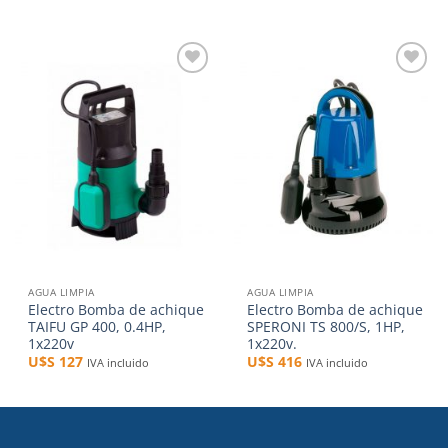
Añadir
Añadir
a la
a la
lista de
lista de
deseos
deseos
AGUA LIMPIA
AGUA LIMPIA
Electro Bomba de achique
Electro Bomba de achique
TAIFU GP 400, 0.4HP,
SPERONI TS 800/S, 1HP,
1x220v
1x220v.
U$S
127
U$S
416
IVA incluido
IVA incluido