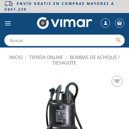
Saltar
ENVÍO GRATIS EN COMPRAS MAYORES A
U$S1.220
al
contenido
INICIO
/
TIENDA ONLINE
/
BOMBAS DE ACHIQUE /
DESAGOTE
Añadir
a la
lista
de
deseos