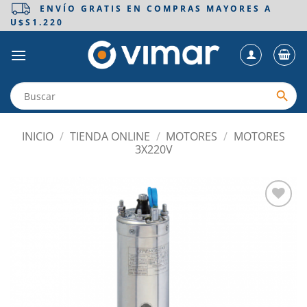
Saltar
ENVÍO GRATIS EN COMPRAS MAYORES A
U$S1.220
al
contenido
INICIO
/
TIENDA ONLINE
/
MOTORES
/
MOTORES
3X220V
Añadir
a la
lista
de
deseos