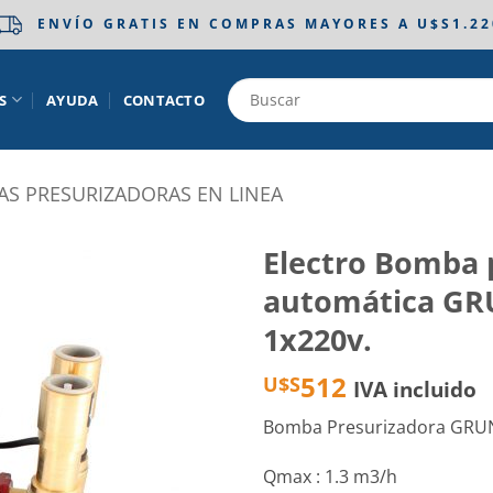
ENVÍO GRATIS EN COMPRAS MAYORES A U$S1.22
S
AYUDA
CONTACTO
S PRESURIZADORAS EN LINEA
Electro Bomba 
automática GR
Añadir
a la
1x220v.
lista
de
512
U$S
IVA incluido
deseos
Bomba Presurizadora GRUN
Qmax : 1.3 m3/h