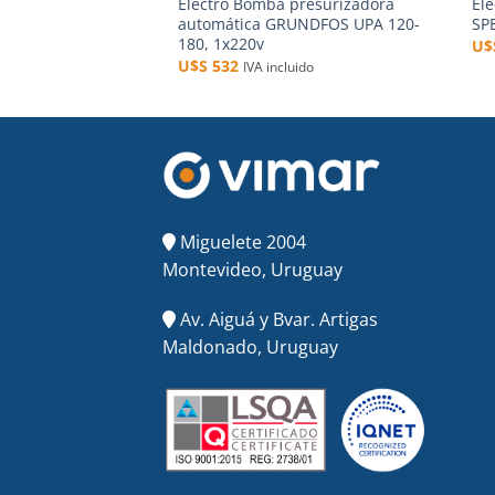
Electro Bomba presurizadora
El
automática GRUNDFOS UPA 120-
SP
180, 1x220v
U
U$S
532
IVA incluido
Miguelete 2004
Montevideo, Uruguay
Av. Aiguá y Bvar. Artigas
Maldonado, Uruguay