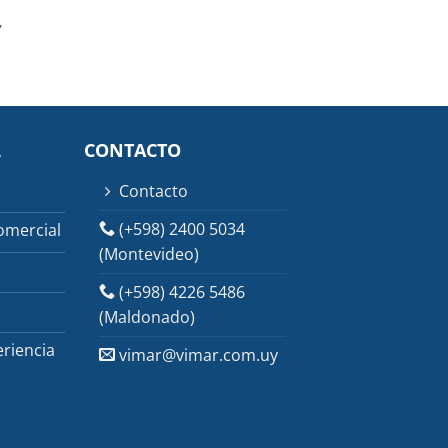
,
L
CONTACTO
Contacto
(+598) 2400 5034
omercial
(Montevideo)
(+598) 4226 5486
(Maldonado)
riencia
vimar@vimar.com.uy