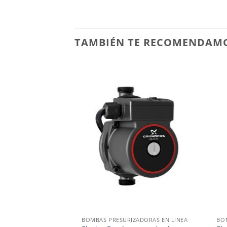
TAMBIÉN TE RECOMENDAM
Añadir
a la
lista de
deseos
+
+
BOMBAS PRESURIZADORAS EN LINEA
BO