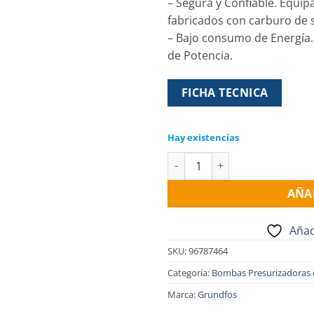
– Segura y Confiable. Equip
fabricados con carburo de 
– Bajo consumo de Energía
de Potencia.
FICHA TECNICA
Hay existencias
Electro Bomba presurizadora 
AÑA
Añad
SKU:
96787464
Categoría:
Bombas Presurizadoras 
Marca:
Grundfos