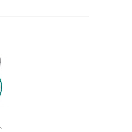
dir
a
 de
eos
A