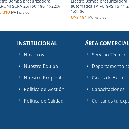
ectro Bomba presurizadora
Electro Bomba presurizadora
ERONI SCRA 25/150-180, 1x220v
automática TAIFU GRS 15-11 Z
1x220v
$S
310
IVA incluido
U$S
184
IVA incluido
INSTITUCIONAL
ÁREA COMERCIA
Nosotros
Servicio Técnico
Nuestro Equipo
Departamento c
Nuestro Propósito
Casos de Éxito
Política de Gestión
Capacitaciones
Política de Calidad
Contanos tu expe