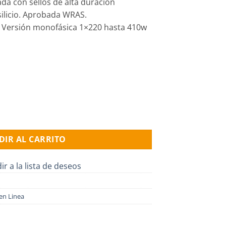
ada con sellos de alta duración
silicio. Aprobada WRAS.
. Versión monofásica 1×220 hasta 410w
automática GRUNDFOS, 0.4HP, 1x220v. cantidad
DIR AL CARRITO
ir a la lista de deseos
en Linea