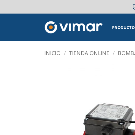
Saltar
al
contenido
PRODUCTO
INICIO
/
TIENDA ONLINE
/
BOMBA