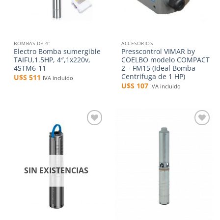
BOMBAS DE 4”
ACCESORIOS
Electro Bomba sumergible
Presscontrol VIMAR by
TAIFU,1.5HP, 4″,1x220v,
COELBO modelo COMPACT
4STM6-11
2 – FM15 (Ideal Bomba
Centrifuga de 1 HP)
U$S
511
IVA incluido
U$S
107
IVA incluido
Añadir
Añadir
a la
a la
lista de
lista de
deseos
deseos
SIN EXISTENCIAS