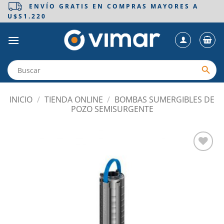
Saltar
ENVÍO GRATIS EN COMPRAS MAYORES A
U$S1.220
al
contenido
INICIO
/
TIENDA ONLINE
/
BOMBAS SUMERGIBLES DE
POZO SEMISURGENTE
Añadir
a la
lista
de
deseos