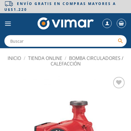
Saltar
ENVÍO GRATIS EN COMPRAS MAYORES A
U$S1.220
al
contenido
INICIO
/
TIENDA ONLINE
/
BOMBA CIRCULADORES /
CALEFACCIÓN
Añadir
a la
lista
de
deseos