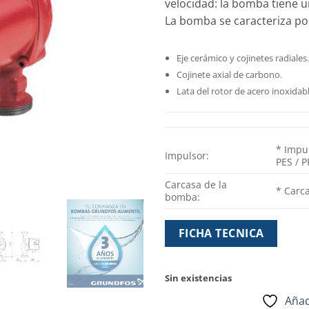
velocidad: la bomba tiene u
La bomba se caracteriza po
Eje cerámico y cojinetes radiales.
Cojinete axial de carbono.
Lata del rotor de acero inoxidab
* Impul
Impulsor:
PES / P
Carcasa de la
* Carc
bomba:
FICHA TECNICA
Sin existencias
Añad