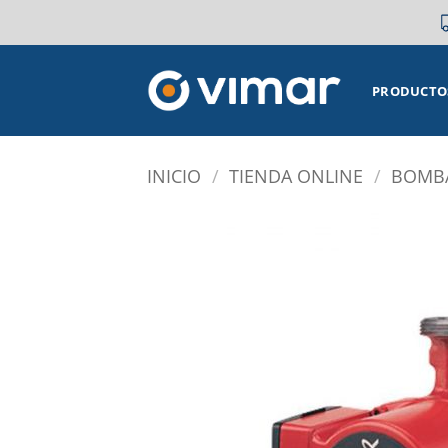
Saltar
al
contenido
PRODUCTO
INICIO
/
TIENDA ONLINE
/
BOMBA