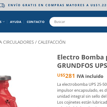
ENVÍO GRATIS EN COMPRAS MAYORES A U$S1.22
S
AYUDA
CONTACTO
 CIRCULADORES / CALEFACCIÓN
Electro Bomba 
GRUNDFOS UPS 2
Añadir
a la
281
U$S
IVA incluido
lista
de
deseos
La electrobomba UPS 25-50-
impulsor encapsulado, es d
unidad integral sin sello del
Los cojinetes están lubrica