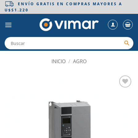
Saltar
ENVÍO GRATIS EN COMPRAS MAYORES A
U$S1.220
al
contenido
INICIO
/
AGRO
Añadir
a la
lista
de
deseos