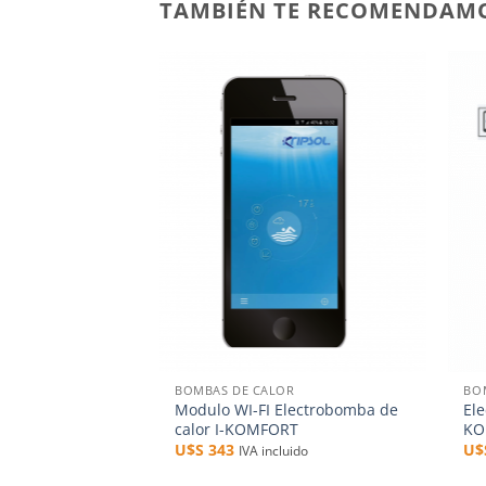
TAMBIÉN TE RECOMENDAM
Añadir
a la
lista de
deseos
+
+
BOMBAS DE CALOR
BO
Modulo WI-FI Electrobomba de
Ele
calor I-KOMFORT
KO
U$S
343
U
IVA incluido