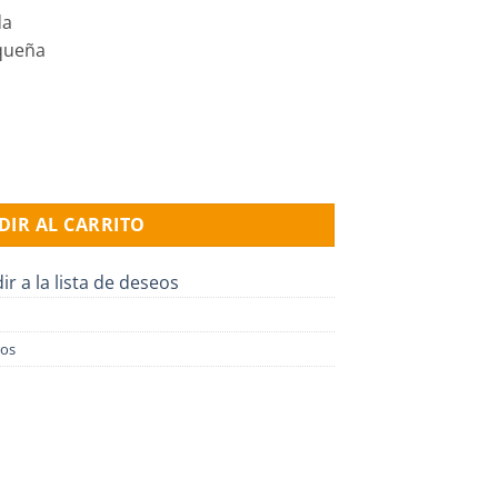
da
equeña
DIR AL CARRITO
ir a la lista de deseos
ros