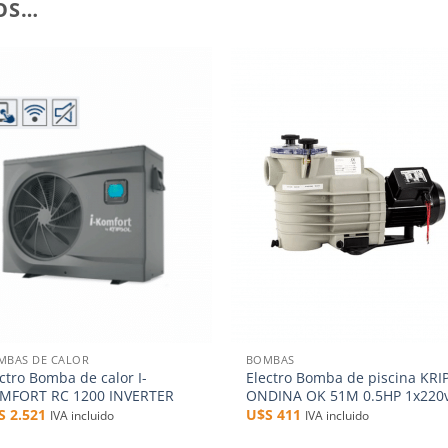
OS…
Añadir
Aña
a la
a l
lista de
lista
deseos
des
+
MBAS DE CALOR
BOMBAS
ctro Bomba de calor I-
Electro Bomba de piscina KRI
MFORT RC 1200 INVERTER
ONDINA OK 51M 0.5HP 1x220
$S
2.521
U$S
411
IVA incluido
IVA incluido