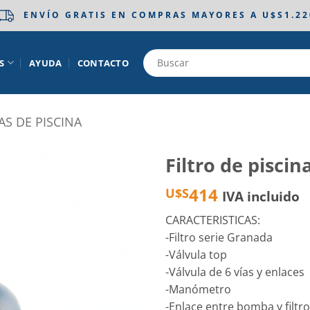
ENVÍO GRATIS EN COMPRAS MAYORES A U$S1.22
S
AYUDA
CONTACTO
S DE PISCINA
Filtro de piscin
414
U$S
Añadir
IVA incluido
a la
lista
CARACTERISTICAS:
de
-Filtro serie Granada
deseos
-Válvula top
-Válvula de 6 vías y enlaces
-Manómetro
-Enlace entre bomba y filtro