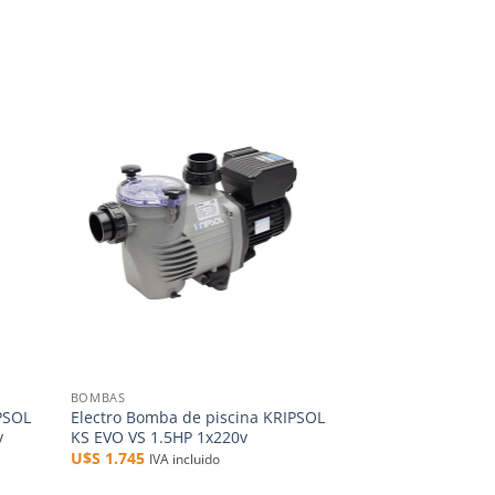
dir
Añadir
a
a la
 de
lista de
eos
deseos
+
BOMBAS
PSOL
Electro Bomba de piscina KRIPSOL
v
KS EVO VS 1.5HP 1x220v
U$S
1.745
IVA incluido