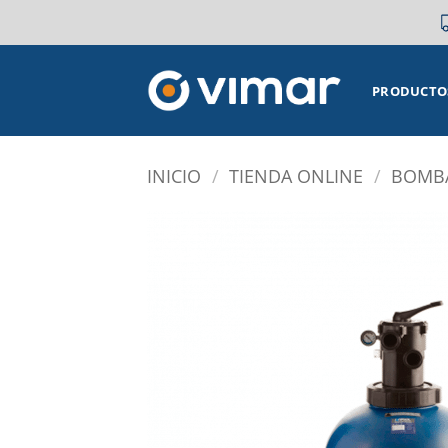
Saltar
al
contenido
PRODUCTO
INICIO
/
TIENDA ONLINE
/
BOMBA