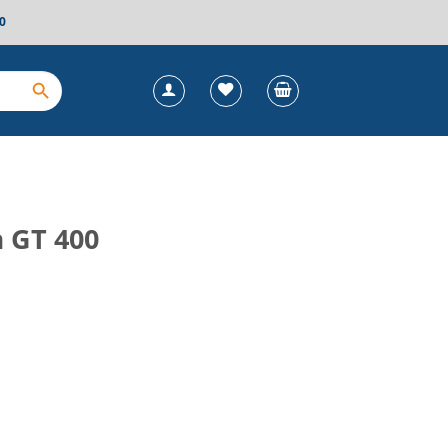
0
a GT 400