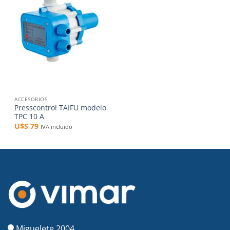
a la
lista de
deseos
ACCESORIOS
Presscontrol TAIFU modelo
TPC 10 A
U$S
79
IVA incluido
Miguelete 2004