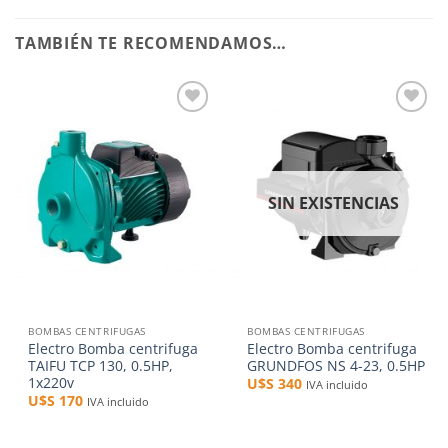
TAMBIÉN TE RECOMENDAMOS…
Añadir
Añadir
a la
a la
lista de
lista de
deseos
deseos
SIN EXISTENCIAS
BOMBAS CENTRIFUGAS
BOMBAS CENTRIFUGAS
Electro Bomba centrifuga
Electro Bomba centrifuga
TAIFU TCP 130, 0.5HP,
GRUNDFOS NS 4-23, 0.5HP
1x220v
U$S
340
IVA incluido
U$S
170
IVA incluido