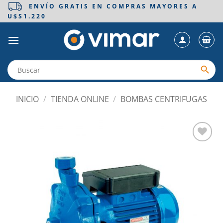
Saltar
ENVÍO GRATIS EN COMPRAS MAYORES A
U$S1.220
al
contenido
INICIO
/
TIENDA ONLINE
/
BOMBAS CENTRIFUGAS
Añadir
a la
lista
de
deseos