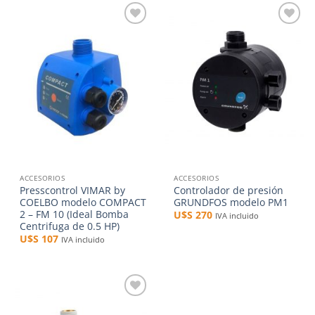
Añadir
Añadir
a la
a la
lista de
lista de
deseos
deseos
ACCESORIOS
ACCESORIOS
Presscontrol VIMAR by
Controlador de presión
COELBO modelo COMPACT
GRUNDFOS modelo PM1
2 – FM 10 (Ideal Bomba
U$S
270
IVA incluido
Centrifuga de 0.5 HP)
U$S
107
IVA incluido
Añadir