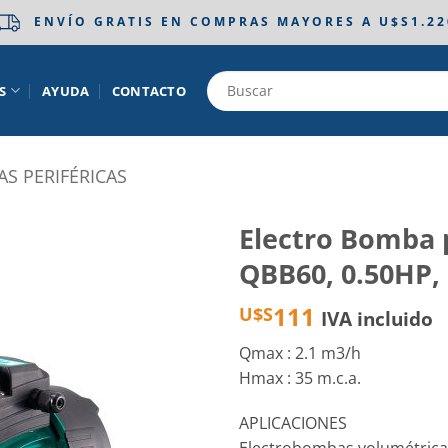
ENVÍO GRATIS EN COMPRAS MAYORES A U$S1.22
S
AYUDA
CONTACTO
S PERIFÉRICAS
Electro Bomba p
QBB60, 0.50HP,
Añadir
a la
111
U$S
IVA incluido
lista
de
deseos
Qmax : 2.1 m3/h
Hmax : 35 m.c.a.
APLICACIONES