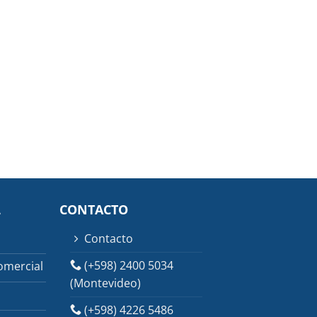
L
CONTACTO
Contacto
(+598) 2400 5034
omercial
(Montevideo)
(+598) 4226 5486