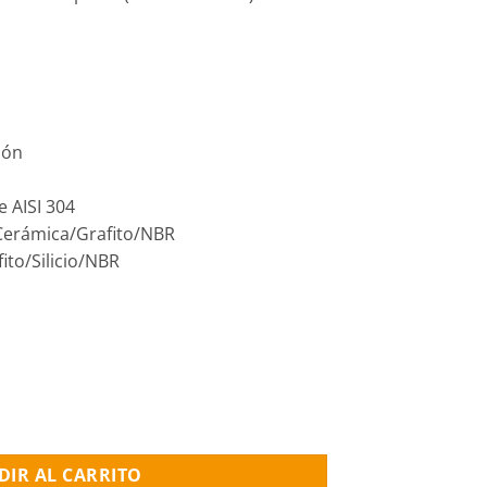
ión
e AISI 304
 Cerámica/Grafito/NBR
ito/Silicio/NBR
U QBB60, 0.50HP, 1x220v. cantidad
DIR AL CARRITO