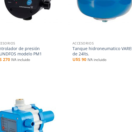
+
CESORIOS
ACCESORIOS
ntrolador de presión
Tanque hidroneumatico VAR
UNDFOS modelo PM1
de 24lts.
$S
270
U$S
90
IVA incluido
IVA incluido
Añadir
a la
lista de
deseos