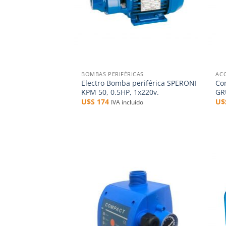
+
+
BOMBAS PERIFÉRICAS
AC
Electro Bomba periférica SPERONI
Co
KPM 50, 0.5HP, 1x220v.
GR
U$S
174
U
IVA incluido
Añadir
a la
lista de
deseos