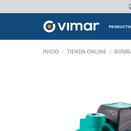
Saltar
al
contenido
PRODUCTO
INICIO
/
TIENDA ONLINE
/
BOMBA