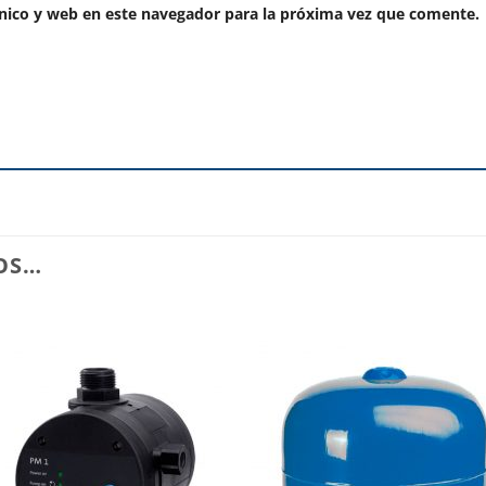
nico y web en este navegador para la próxima vez que comente.
OS…
Añadir
Aña
a la
a l
lista de
lista
deseos
des