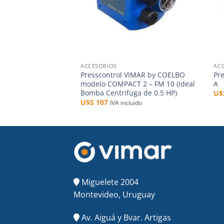
+
+
ACCESORIOS
AC
Presscontrol VIMAR by COELBO
Pr
modelo COMPACT 2 – FM 10 (Ideal
A
Bomba Centrifuga de 0.5 HP)
U
U$S
107
IVA incluido
Miguelete 2004
Montevideo, Uruguay
Av. Aiguá y Bvar. Artigas