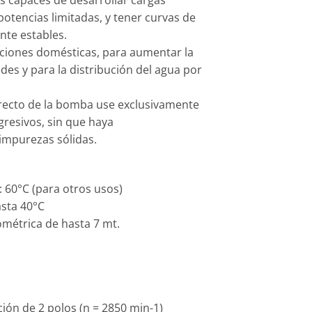
 capaces de desarrollar cargas
potencias limitadas, y tener curvas de
te estables.
ciones domésticas, para aumentar la
des y para la distribución del agua por
recto de la bomba use exclusivamente
gresivos, sin que haya
impurezas sólidas.
 60°C (para otros usos)
sta 40°C
ométrica de hasta 7 mt.
ción de 2 polos (n = 2850 min-1)