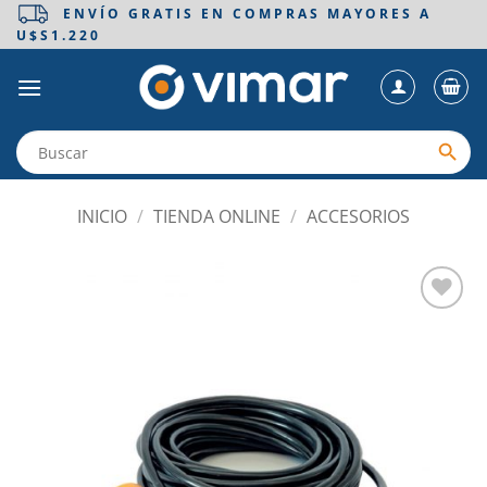
Saltar
ENVÍO GRATIS EN COMPRAS MAYORES A
U$S1.220
al
contenido
INICIO
/
TIENDA ONLINE
/
ACCESORIOS
Añadir
a la
lista
de
deseos