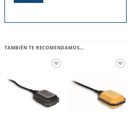
TAMBIÉN TE RECOMENDAMOS…
Añadir
Añadir
a la
a la
lista de
lista de
deseos
deseos