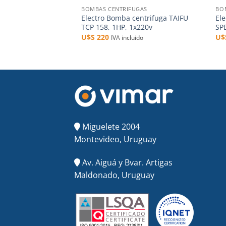
BOMBAS CENTRIFUGAS
BO
Electro Bomba centrifuga TAIFU
El
TCP 158, 1HP, 1x220v
SP
U$S
220
U
IVA incluido
Miguelete 2004
Montevideo, Uruguay
Av. Aiguá y Bvar. Artigas
Maldonado, Uruguay