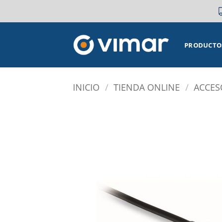
Saltar
al
contenido
PRODUCTO
INICIO
/
TIENDA ONLINE
/
ACCES