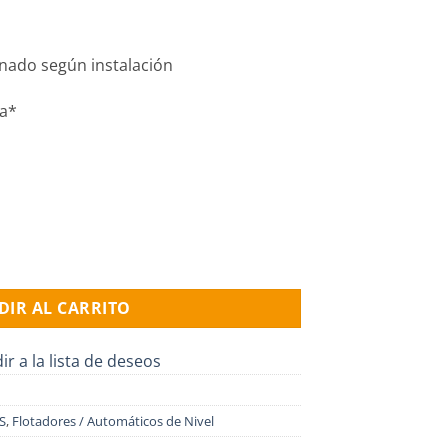
enado según instalación
da*
d
DIR AL CARRITO
ir a la lista de deseos
S
,
Flotadores / Automáticos de Nivel