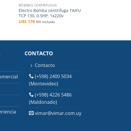
BOMBAS CENTRIFUGAS
Electro Bomba centrifuga TAIFU
TCP 130, 0.5HP, 1x220v
U$S
170
IVA incluido
L
CONTACTO
Contacto
(+598) 2400 5034
omercial
(Montevideo)
(+598) 4226 5486
(Maldonado)
riencia
vimar@vimar.com.uy