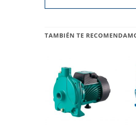
TAMBIÉN TE RECOMENDAM
Añadir
a la
lista de
deseos
+
+