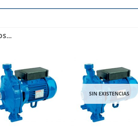
OS…
Añadir
Aña
a la
a l
lista de
lista
deseos
des
SIN EXISTENCIAS
+