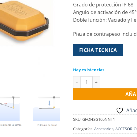
Grado de protección IP 68
Angulo de activación de 45°
Doble función: Vaciado y ll
Pieza de contrapeso inclui
FICHA TECNICA
Hay existencias
FLOTADOR G04 5 mts. cantida
AÑA
Añad
SKU:
GFOH3G105NNT1
Categorías:
Accesorios
,
ACCESORIO