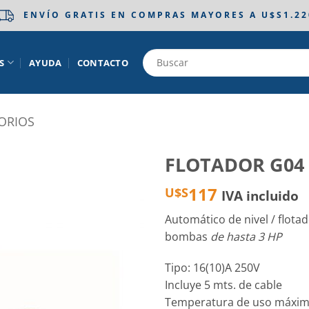
ENVÍO GRATIS EN COMPRAS MAYORES A U$S1.22
S
AYUDA
CONTACTO
ORIOS
FLOTADOR G04 
117
U$S
Añadir
IVA incluido
a la
lista
Automático de nivel / flota
de
bombas
de hasta 3 HP
deseos
Tipo: 16(10)A 250V
Incluye 5 mts. de cable
Temperatura de uso máxima