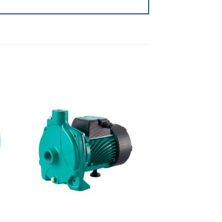
dir
Añadir
a
a la
 de
lista de
eos
deseos
+