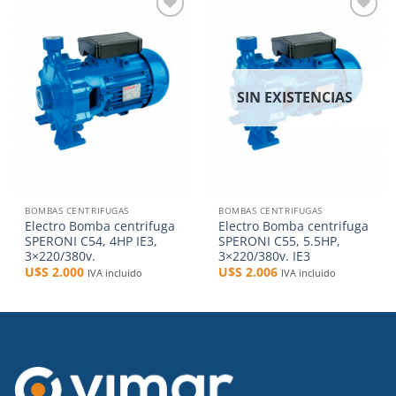
Añadir
Añadir
a la
a la
lista de
lista de
deseos
deseos
SIN EXISTENCIAS
BOMBAS CENTRIFUGAS
BOMBAS CENTRIFUGAS
Electro Bomba centrifuga
Electro Bomba centrifuga
SPERONI C54, 4HP IE3,
SPERONI C55, 5.5HP,
3×220/380v.
3×220/380v. IE3
U$S
2.000
U$S
2.006
IVA incluido
IVA incluido