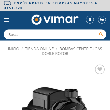
Saltar
ENVÍO GRATIS EN COMPRAS MAYORES A
U$S1.220
al
contenido
INICIO
/
TIENDA ONLINE
/
BOMBAS CENTRIFUGAS
DOBLE ROTOR
Añadir
a la
lista
de
deseos