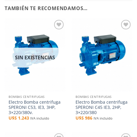
TAMBIÉN TE RECOMENDAMOS…
Añadir
Añadir
a la
a la
lista de
lista de
deseos
deseos
SIN EXISTENCIAS
BOMBAS CENTRIFUGAS
BOMBAS CENTRIFUGAS
Electro Bomba centrifuga
Electro Bomba centrifuga
SPERONI C53, IE3, 3HP,
SPERONI C45 IE3, 2HP,
3×220/380v.
3×220/380
U$S
1.243
U$S
986
IVA incluido
IVA incluido