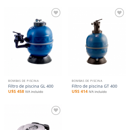
Añadir
Añadir
a la
a la
lista de
lista de
deseos
deseos
BOMBAS DE PISCINA
BOMBAS DE PISCINA
Filtro de piscina GL 400
Filtro de piscina GT 400
U$S
458
U$S
414
IVA incluido
IVA incluido
Añadir
a la
lista de