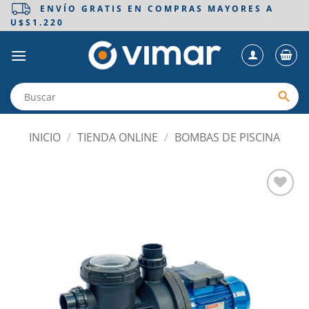
Saltar
ENVÍO GRATIS EN COMPRAS MAYORES A
U$S1.220
al
contenido
INICIO
/
TIENDA ONLINE
/
BOMBAS DE PISCINA
Añadir
a la
lista
de
deseos