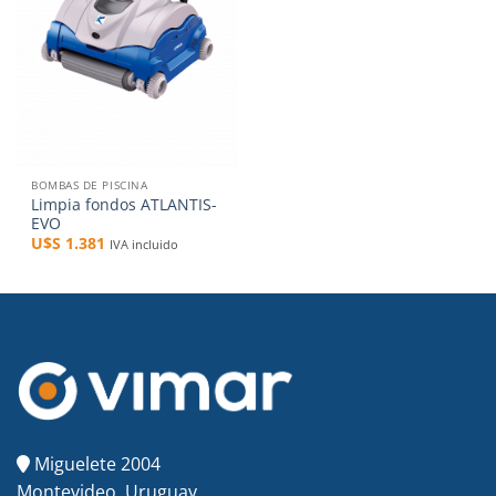
deseos
BOMBAS DE PISCINA
Limpia fondos ATLANTIS-
EVO
U$S
1.381
IVA incluido
Miguelete 2004
Montevideo, Uruguay