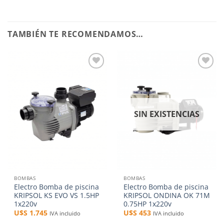
TAMBIÉN TE RECOMENDAMOS…
Añadir
Añadir
a la
a la
lista de
lista de
deseos
deseos
SIN EXISTENCIAS
BOMBAS
BOMBAS
Electro Bomba de piscina
Electro Bomba de piscina
KRIPSOL KS EVO VS 1.5HP
KRIPSOL ONDINA OK 71M
1x220v
0.75HP 1x220v
U$S
1.745
U$S
453
IVA incluido
IVA incluido