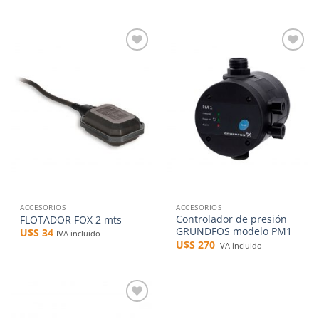
Añadir
Añadir
a la
a la
lista de
lista de
deseos
deseos
ACCESORIOS
ACCESORIOS
Controlador de presión
FLOTADOR FOX 2 mts
GRUNDFOS modelo PM1
U$S
34
IVA incluido
U$S
270
IVA incluido
Añadir