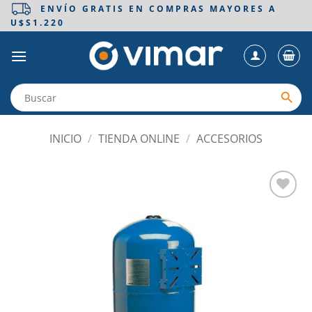
Saltar
ENVÍO GRATIS EN COMPRAS MAYORES A
U$S1.220
al
contenido
INICIO
/
TIENDA ONLINE
/
ACCESORIOS
Añadir
a la
lista
de
deseos