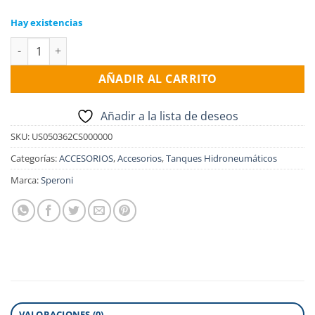
Hay existencias
Tanque hidroneumatico vertical VAREM 50lts. cantidad
AÑADIR AL CARRITO
Añadir a la lista de deseos
SKU:
US050362CS000000
Categorías:
ACCESORIOS
,
Accesorios
,
Tanques Hidroneumáticos
Marca:
Speroni
VALORACIONES (0)