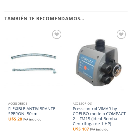
TAMBIÉN TE RECOMENDAMOS…
Añadir
Añadir
a la
a la
lista de
lista de
deseos
deseos
ACCESORIOS
ACCESORIOS
FLEXIBLE ANTIVIBRANTE
Presscontrol VIMAR by
SPERONI 50cm.
COELBO modelo COMPACT
2 – FM15 (Ideal Bomba
U$S
28
IVA incluido
Centrifuga de 1 HP)
U$S
107
IVA incluido