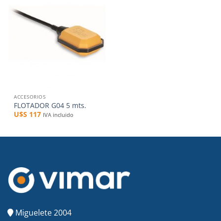
a la
lista de
deseos
ACCESORIOS
FLOTADOR G04 5 mts.
U$S
117
IVA incluido
Miguelete 2004