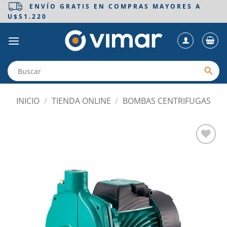
Saltar
ENVÍO GRATIS EN COMPRAS MAYORES A
U$S1.220
al
contenido
INICIO
/
TIENDA ONLINE
/
BOMBAS CENTRIFUGAS
Añadir
a la
lista
de
deseos