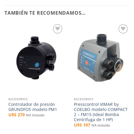
TAMBIÉN TE RECOMENDAMOS…
Añadir
Añadir
a la
a la
lista de
lista de
deseos
deseos
ACCESORIOS
ACCESORIOS
Controlador de presión
Presscontrol VIMAR by
GRUNDFOS modelo PM1
COELBO modelo COMPACT
2 – FM15 (Ideal Bomba
U$S
270
IVA incluido
Centrifuga de 1 HP)
U$S
107
IVA incluido