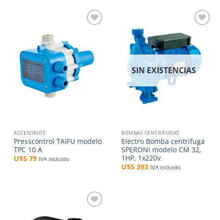
Añadir
Añadir
a la
a la
lista de
lista de
deseos
deseos
SIN EXISTENCIAS
ACCESORIOS
BOMBAS CENTRIFUGAS
Presscontrol TAIFU modelo
Electro Bomba centrifuga
TPC 10 A
SPERONI modelo CM 32,
1HP, 1x220v.
U$S
79
IVA incluido
U$S
393
IVA incluido
Añadir