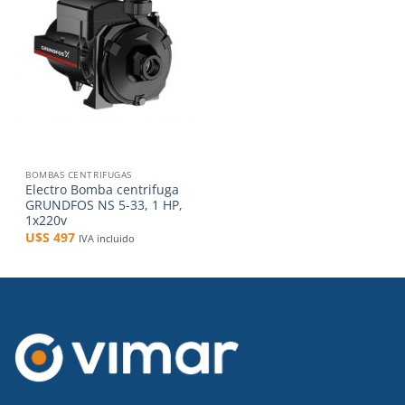
a la
lista de
deseos
BOMBAS CENTRIFUGAS
Electro Bomba centrifuga
GRUNDFOS NS 5-33, 1 HP,
1x220v
U$S
497
IVA incluido