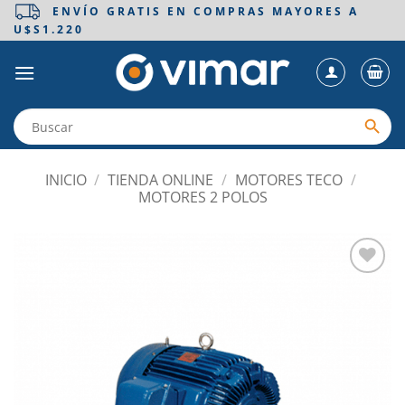
Saltar
ENVÍO GRATIS EN COMPRAS MAYORES A
U$S1.220
al
contenido
INICIO
/
TIENDA ONLINE
/
MOTORES TECO
/
MOTORES 2 POLOS
Añadir
a la
lista
de
deseos