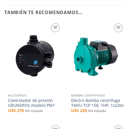
TAMBIÉN TE RECOMENDAMOS…
Añadir
Añadir
a la
a la
lista de
lista de
deseos
deseos
ACCESORIOS
BOMBAS CENTRIFUGAS
Controlador de presión
Electro Bomba centrifuga
GRUNDFOS modelo PM1
TAIFU TCP 158, 1HP, 1x220v
U$S
270
U$S
220
IVA incluido
IVA incluido