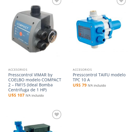
Añadir
Añadir
a la
a la
lista de
lista de
deseos
deseos
ACCESORIOS
ACCESORIOS
Presscontrol VIMAR by
Presscontrol TAIFU modelo
COELBO modelo COMPACT
TPC 10 A
2 – FM15 (Ideal Bomba
U$S
79
IVA incluido
Centrifuga de 1 HP)
U$S
107
IVA incluido
Añadir
a la
lista de