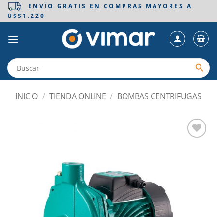
Saltar
ENVÍO GRATIS EN COMPRAS MAYORES A
U$S1.220
al
contenido
INICIO
/
TIENDA ONLINE
/
BOMBAS CENTRIFUGAS
Añadir
a la
lista
de
deseos