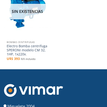
deseos
SIN EXISTENCIAS
BOMBAS CENTRIFUGAS
Electro Bomba centrifuga
SPERONI modelo CM 32,
1HP, 1x220v.
U$S
393
IVA incluido
Miguelete 2004